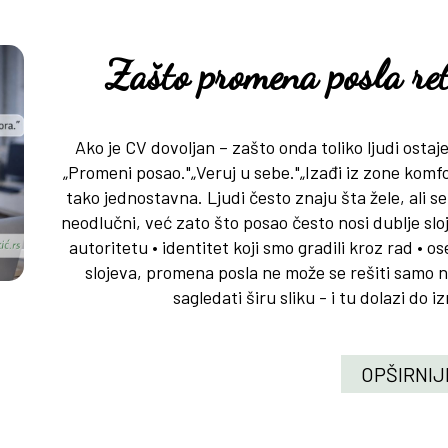
Zašto promena posla re
Ako je CV dovoljan – zašto onda toliko ljudi ost
„Promeni posao."„Veruj u sebe."„Izađi iz zone komfo
tako jednostavna. Ljudi često znaju šta žele, ali se
neodlučni, već zato što posao često nosi dublje slo
autoritetu • identitet koji smo gradili kroz rad • 
slojeva, promena posla ne može se rešiti samo na
sagledati širu sliku - i tu dolazi do i
OPŠIRNIJ