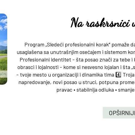
Na raskrsnici u
Program „Sledeći profesionalni korak" pomaže d
usaglašena sa unutrašnjim osećajem i sistemom ko
Profesionalni identitet - šta posao znači za tebe i 
obrasci i lojalnosti - kome si nesvesno lojalan i šta
- tvoje mesto u organizaciji i dinamika tima 4️⃣ Troj
napredovanje, novi posao u struci, potpuna promena
pravac • stabilnija odluka • smanjen
OPŠIRNIJ