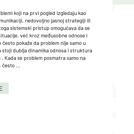
blemi koji na prvi pogled izgledaju kao
munikaciji, nedovoljno jasnoj strategiji ili
toga sistemski pristup omogućava da se
ituacije, već kroz međusobne odnose i
e često pokaže da problem nije samo u
a stoji dublja dinamika odnosa i struktura
e . Kada se problem posmatra samo na
često ...
E