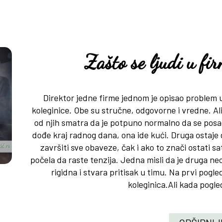
Zašto se ljudi u f
Direktor jedne firme jednom je opisao problem
koleginice. Obe su stručne, odgovorne i vredne. Ali
od njih smatra da je potpuno normalno da se pos
dođe kraj radnog dana, ona ide kući. Druga ostaje
završiti sve obaveze, čak i ako to znači ostati s
počela da raste tenzija. Jedna misli da je druga ne
rigidna i stvara pritisak u timu. Na prvi pogl
koleginica.Ali kada pogle