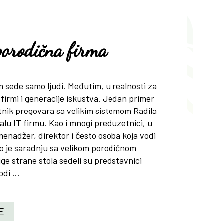
 porodična firma
 sede samo ljudi. Međutim, u realnosti za
e firmi i generacije iskustva. Jedan primer
tnik pregovara sa velikim sistemom Radila
lu IT firmu. Kao i mnogi preduzetnici, u
 menadžer, direktor i često osoba koja vodi
o je saradnju sa velikom porodičnom
e strane stola sedeli su predstavnici
di ...
E