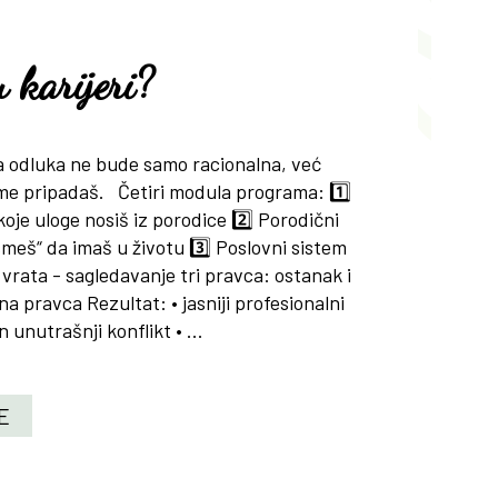
 karijeri?
a odluka ne bude samo racionalna, već
me pripadaš. Četiri modula programa: 1️⃣
koje uloge nosiš iz porodice 2️⃣ Porodični
 „smeš“ da imaš u životu 3️⃣ Poslovni sistem
a vrata - sagledavanje tri pravca: ostanak i
 pravca Rezultat: • jasniji profesionalni
 unutrašnji konflikt • ...
E