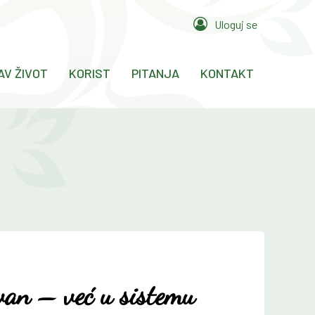
Uloguj se
AV ŽIVOT
KORIST
PITANJA
KONTAKT
van – već u sistemu