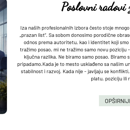
Poslovni radovi 
Iza naših profesionalnih izbora često stoje mnogo 
„prazan list“. Sa sobom donosimo porodične obrasce
odnos prema autoritetu, kao i identitet koji smo
tražimo posao, mi ne tražimo samo novu poziciju - 
ključna razlika. Ne biramo samo posao. Biramo
pripadamo.Kada je to mesto usklađeno sa našim u
stabilnost i razvoj. Kada nije - javljaju se konflik
platu, poziciju ili 
OPŠIRNIJ