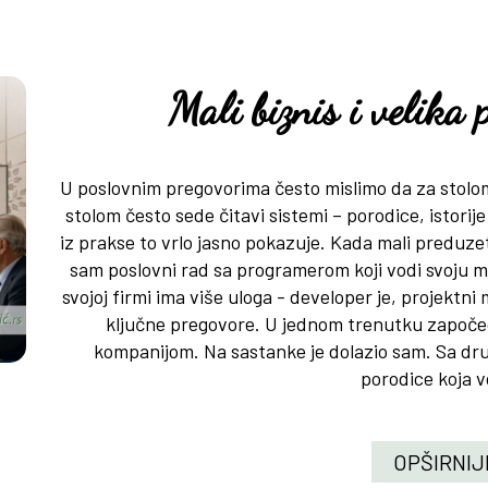
Mali biznis i velika
U poslovnim pregovorima često mislimo da za stolom
stolom često sede čitavi sistemi – porodice, istorij
iz prakse to vrlo jasno pokazuje. Kada mali preduze
sam poslovni rad sa programerom koji vodi svoju ma
svojoj firmi ima više uloga - developer je, projektni
ključne pregovore. U jednom trenutku započe
kompanijom. Na sastanke je dolazio sam. Sa drug
porodice koja vo
OPŠIRNIJ