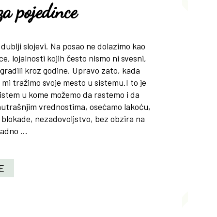
za pojedince
dublji slojevi. Na posao ne dolazimo kao
, lojalnosti kojih često nismo ni svesni,
 gradili kroz godine. Upravo zato, kada
mi tražimo svoje mesto u sistemu.I to je
 sistem u kome možemo da rastemo i da
nutrašnjim vrednostima, osećamo lakoću,
ti, blokade, nezadovoljstvo, bez obzira na
radno ...
E