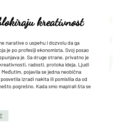
blokiraju kreativnost
e narative o uspehu i dozvolu da ga
 je po profesiji ekonomista. Svoj posao
ispunjava je. Sa druge strane, privatno je
reativnosti, radosti, protoka ideja. Ljudi
ja. Međutim, pojavila se jedna neobična
osvetila izradi nakita ili pomislila da od
di nešto pogrešno. Kada smo mapirali šta se
E