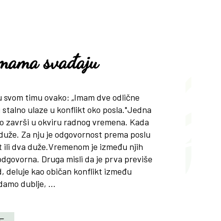
irmama svađaju
 u svom timu ovako: „Imam dve odlične
 stalno ulaze u konflikt oko posla."Jedna
ao završi u okviru radnog vremena. Kada
 duže. Za nju je odgovornost prema poslu
at ili dva duže.Vremenom je između njih
odgovorna. Druga misli da je prva previše
ed, deluje kao običan konflikt između
damo dublje, ...