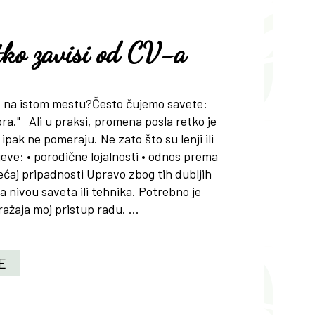
tko zavisi od CV-a
aje na istom mestu?Često čujemo savete:
ra." Ali u praksi, promena posla retko je
 ipak ne pomeraju. Ne zato što su lenji ili
jeve: • porodične lojalnosti • odnos prema
osećaj pripadnosti Upravo zbog tih dubljih
 nivou saveta ili tehnika. Potrebno je
zražaja moj pristup radu. ...
E