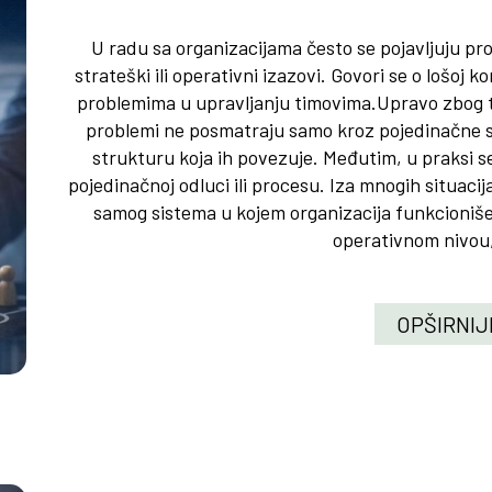
U radu sa organizacijama često se pojavljuju pro
strateški ili operativni izazovi. Govori se o lošoj ko
problemima u upravljanju timovima.Upravo zbog 
problemi ne posmatraju samo kroz pojedinačne s
strukturu koja ih povezuje. Međutim, u praksi s
pojedinačnoj odluci ili procesu. Iza mnogih situacij
samog sistema u kojem organizacija funkcioniš
operativnom nivou, 
OPŠIRNIJ