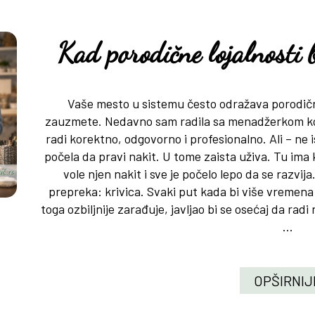
Kad porodične lojalnosti 
Vaše mesto u sistemu često odražava porodičn
zauzmete. Nedavno sam radila sa menadžerkom koja
radi korektno, odgovorno i profesionalno. Ali – ne 
počela da pravi nakit. U tome zaista uživa. Tu ima k
vole njen nakit i sve je počelo lepo da se razvi
prepreka: krivica. Svaki put kada bi više vremena p
toga ozbiljnije zarađuje, javljao bi se osećaj da ra
...
OPŠIRNIJ