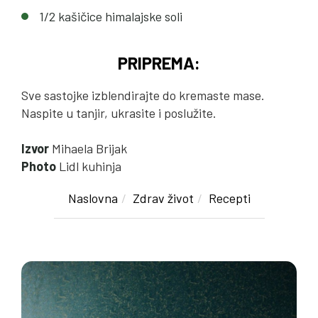
1/2 kašičice himalajske soli
PRIPREMA:
Sve sastojke izblendirajte do kremaste mase.
Naspite u tanjir, ukrasite i poslužite.
Izvor
Mihaela Brijak
Photo
Lidl kuhinja
Naslovna
Zdrav život
Recepti