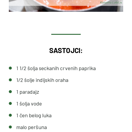
SASTOJCI:
1 1/2 šolja seckanih crvenih paprika
1/2 šolje indijskih oraha
1 paradajz
1 šolja vode
1 čen belog luka
malo peršuna