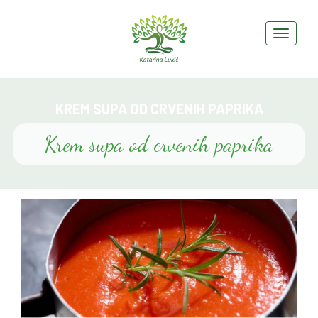
KREM SUPA OD CRVENIH PAPRIKA
Krem supa od crvenih paprika