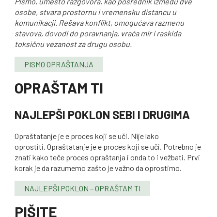
Pismo, umesto razgovora, kao posrednik između dve
osobe, stvara prostornu i vremensku distancu u
komunikacji. Rešava konflikt, omogućava razmenu
stavova, dovodi do poravnanja, vraća mir i raskida
toksičnu vezanost za drugu osobu.
PISMO OPRAŠTANJA
OPRAŠTAM TI
NAJLEPŠI POKLON SEBI I DRUGIMA
Opraštatanje je e proces koji se uči. Nije lako
oprostiti. Opraštatanje je e proces koji se uči. Potrebno je
znati kako teče proces opraštanja i onda to i vežbati. Prvi
korak je da razumemo zašto je važno da oprostimo.
NAJLEPŠI POKLON – OPRAŠTAM TI
PIŠITE