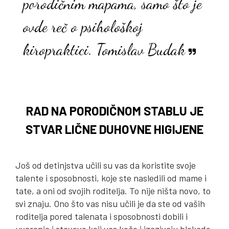
porodičnim mapama, samo što je
ovde reč o psihološkoj
kiropraktici. Tomislav Budak
RAD NA PORODIČNOM STABLU JE
STVAR LIČNE DUHOVNE HIGIJENE
Još od detinjstva učili su vas da koristite svoje
talente i sposobnosti, koje ste nasledili od mame i
tate, a oni od svojih roditelja. To nije ništa novo, to
svi znaju. Ono što vas nisu učili je da ste od vaših
roditelja pored talenata i sposobnosti dobili i
uverenja i stavove koji vas koče i izazivaju blokade,