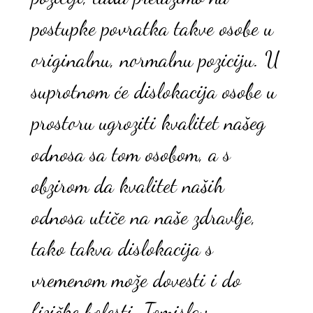
postupke povratka takve osobe u
originalnu, normalnu poziciju. U
suprotnom će dislokacija osobe u
prostoru ugroziti kvalitet našeg
odnosa sa tom osobom, a s
obzirom da kvalitet naših
odnosa utiče na naše zdravlje,
tako takva dislokacija s
vremenom može dovesti i do
fizičke bolesti. Tomislav