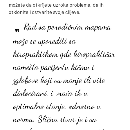
možete da otkrijete uzroke problema, da ih
otklonite i ostvarite svoje ciljeve.
Rad sa porodičnim mapama
može se uporediti sa
kiropraktikom gde kiropraktičar
namešta pacijentu kičmu i
zglobove koji su manje ili više
dislocirani, i vraća ih u
optimalno stanje, odnosno u
normu. Slična stvar je i sa