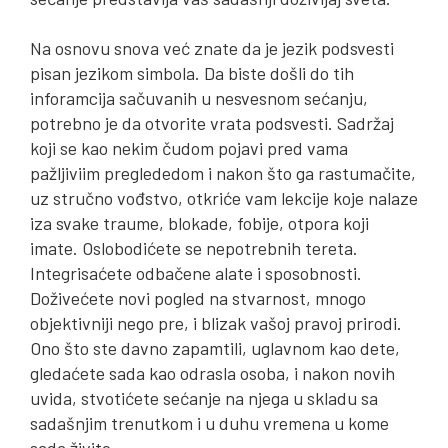
Na osnovu snova već znate da je jezik podsvesti
pisan jezikom simbola. Da biste došli do tih
inforamcija sačuvanih u nesvesnom sećanju,
potrebno je da otvorite vrata podsvesti. Sadržaj
koji se kao nekim čudom pojavi pred vama
pažljiviim preglededom i nakon što ga rastumačite,
uz stručno vođstvo, otkriće vam lekcije koje nalaze
iza svake traume, blokade, fobije, otpora koji
imate. Oslobodićete se nepotrebnih tereta.
Integrisaćete odbačene alate i sposobnosti.
Doživećete novi pogled na stvarnost, mnogo
objektivniji nego pre, i blizak vašoj pravoj prirodi.
Ono što ste davno zapamtili, uglavnom kao dete,
gledaćete sada kao odrasla osoba, i nakon novih
uvida, stvotićete sećanje na njega u skladu sa
sadašnjim trenutkom i u duhu vremena u kome
sada živite.