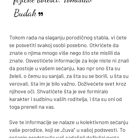
Budak
Tokom rada na slaganju porodičnog stabla, vi ćete
se posvetiti svakoj osobi posebno. Otkrićete da
znate o njima mnogo više nego što ste mislili da
znate. Osvestićete informacije za koje niste ni znali
da postoje u vašem sećanju, kao npr ono šta su
želeli, o čemu su sanjali, za šta su se borili, u šta su
verovali, šta im je bilo važno. Doživećete svet kroz
njihove oči. Shvatićete šta je sve formiralo
karakter i sudbinu vaših roditelja, i šta su oni od
toga preneli na vas.
Sve te informacije se nalaze u kolektivnom sećanju
vaše porodice, koji se „čuva“ u vašoj podsvesti. To
sećanje predstavlja vaš sadašnji doživljaj sveta.