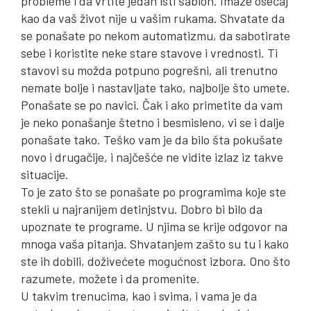
probleme i da vrtite jedan isti šablon. Imaze osećaj
kao da vaš život nije u vašim rukama. Shvatate da
se ponašate po nekom automatizmu, da sabotirate
sebe i koristite neke stare stavove i vrednosti. Ti
stavovi su možda potpuno pogrešni, ali trenutno
nemate bolje i nastavljate tako, najbolje što umete.
Ponašate se po navici. Čak i ako primetite da vam
je neko ponašanje štetno i besmisleno, vi se i dalje
ponašate tako. Teško vam je da bilo šta pokušate
novo i drugačije, i najčešće ne vidite izlaz iz takve
situacije.
To je zato što se ponašate po programima koje ste
stekli u najranijem detinjstvu. Dobro bi bilo da
upoznate te programe. U njima se krije odgovor na
mnoga vaša pitanja. Shvatanjem zašto su tu i kako
ste ih dobili, doživećete mogućnost izbora. Ono što
razumete, možete i da promenite.
U takvim trenucima, kao i svima, i vama je da