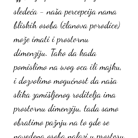
sledeća - naša percepcija nama
bliskih osoba (članova porodice)
može imati i prostornu
dimenziju. Tako da kada
pomislimo na svog oca ili majku,
i dozvolimo mogućnost da naša
slika zamišljenog roditelja ima
prostornu dimenziju, tada samo
obratimo pažnju na to gde se
navedena osoba nalazi u prostoru