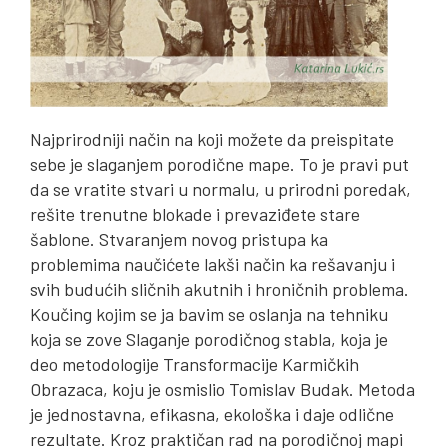
Najprirodniji način na koji možete da preispitate
sebe je slaganjem porodične mape. To je pravi put
da se vratite stvari u normalu, u prirodni poredak,
rešite trenutne blokade i prevaziđete stare
šablone. Stvaranjem novog pristupa ka
problemima naučićete lakši način ka rešavanju i
svih budućih sličnih akutnih i hroničnih problema.
Koučing kojim se ja bavim se oslanja na tehniku
koja se zove Slaganje porodičnog stabla, koja je
deo metodologije Transformacije Karmičkih
Obrazaca, koju je osmislio Tomislav Budak. Metoda
je jednostavna, efikasna, ekološka i daje odlične
rezultate. Kroz praktičan rad na porodičnoj mapi