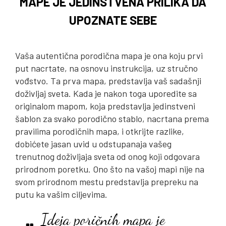
MAPE JE JEDINSTVENA PRILIKA DA
UPOZNATE SEBE
Vaša autentična porodična mapa je ona koju prvi
put nacrtate, na osnovu instrukcija, uz stručno
vođstvo. Ta prva mapa, predstavlja vaš sadašnji
doživljaj sveta. Kada je nakon toga uporedite sa
originalom mapom, koja predstavlja jedinstveni
šablon za svako porodično stablo, nacrtana prema
pravilima porodičnih mapa, i otkrijte razlike,
dobićete jasan uvid u odstupanaja vašeg
trenutnog doživljaja sveta od onog koji odgovara
prirodnom poretku. Ono što na vašoj mapi nije na
svom prirodnom mestu predstavlja prepreku na
putu ka vašim ciljevima.
Ideja poričnih mapa je