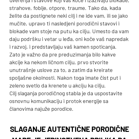
strahove, fobije, otpore, traume. Tako da, kada
želite da postignete neki cilj i ne ide vam, ili se jako
mučite, upravo ti nasledjeni porodični stavovi i
blokade vam stoje na putu ka cilju. Umesto da vam
daju podršku i vetar u leđa, oni koče vaš napredak
i razvoj, i predstavljaju vaš kamen spoticanja.
Zato je važno da pre preduzimanja bilo kakve
akcije ka nekom ličnom cilju, prvo stvorite
unutrašnje uslove za to, a zatim da kreirate
spoljašne okolnosti. Nakon toga imate čist put i
zeleno svetlo da krenete u akciju ka cilju.
Cilj slaganja porodičnog stabla je da uspostavite
osnovnu komunikaciju i protok energije sa
članovima najuže porodice.
SLAGANJE AUTENTIČNE PORODIČNE