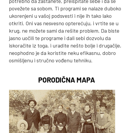
potrebno da zastanete, preispitate sebe i da se
povežete sa sobom. Ti programi se nalaze duboko
ukorenjeni u vašoj podsvesti i nije ih tako lako
otkriti. Oni vas nesvesno opterećuju, i vrtite se u
krug, ne možete sami da rešite problem. Da biste
jasno uočili te programe i dali sebi dozvolu da
iskoračite iz toga, i uradite nešto bolje i drugačije,
neophodno je da koristite neku efikasnu, dobro
osmišljenu i stručno vođenu tehniku.
PORODIČNA MAPA