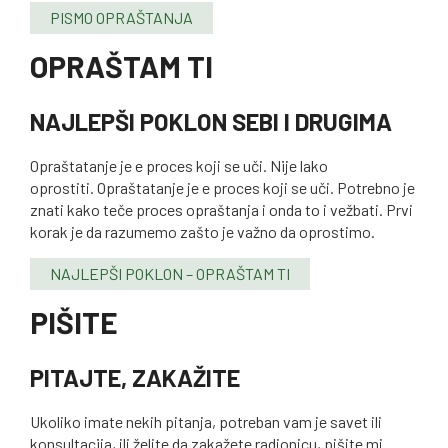
PISMO OPRAŠTANJA
OPRAŠTAM TI
NAJLEPŠI POKLON SEBI I DRUGIMA
Opraštatanje je e proces koji se uči. Nije lako
oprostiti. Opraštatanje je e proces koji se uči. Potrebno je
znati kako teče proces opraštanja i onda to i vežbati. Prvi
korak je da razumemo zašto je važno da oprostimo.
NAJLEPŠI POKLON – OPRAŠTAM TI
PIŠITE
PITAJTE, ZAKAŽITE
Ukoliko imate nekih pitanja, potreban vam je savet ili
konsultacija, ili želite da zakažete radionicu, pišite mi.