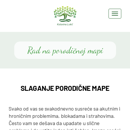
Rad na porodičnoj mapi
SLAGANJE PORODIČNE MAPE
Svako od vas se svakodnevno susreće sa akutnim i
hroničnim problemima, blokadama i strahovima.
Često vam se dešava da upadate u slične