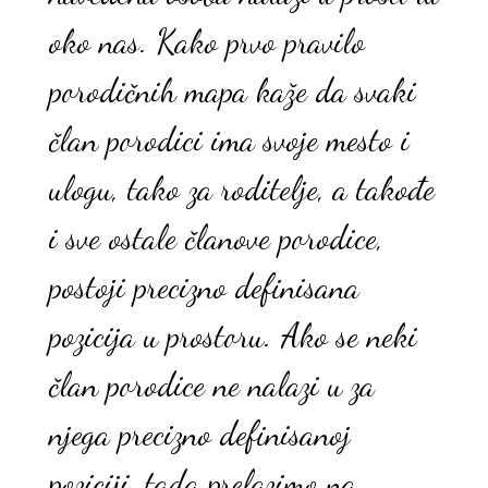
oko nas. Kako prvo pravilo
porodičnih mapa kaže da svaki
član porodici ima svoje mesto i
ulogu, tako za roditelje, a takođe
i sve ostale članove porodice,
postoji precizno definisana
pozicija u prostoru. Ako se neki
član porodice ne nalazi u za
njega precizno definisanoj
poziciji, tada prelazimo na