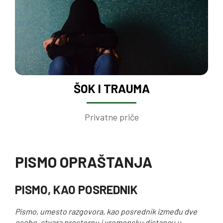
ŠOK I TRAUMA
Privatne priče
PISMO OPRAŠTANJA
PISMO, KAO POSREDNIK
Pismo, umesto razgovora, kao posrednik između dve
osobe, stvara prostornu i vremensku distancu u