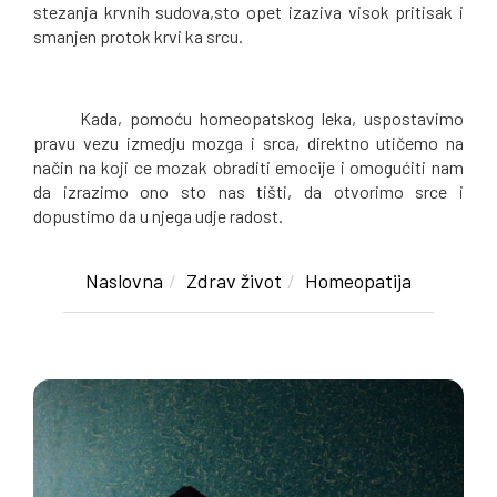
stezanja krvnih sudova,sto opet izaziva visok pritisak i
smanjen protok krvi ka srcu.
Kada, pomoću homeopatskog leka, uspostavimo
pravu vezu izmedju mozga i srca, direktno utičemo na
način na koji ce mozak obraditi emocije i omogućiti nam
da izrazimo ono sto nas tišti, da otvorimo srce i
dopustimo da u njega udje radost.
Naslovna
Zdrav život
Homeopatija