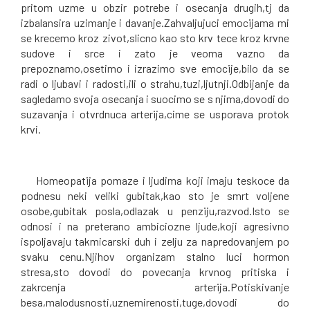
pritom uzme u obzir potrebe i osecanja drugih,tj da
izbalansira uzimanje i davanje.Zahvaljujuci emocijama mi
se krecemo kroz zivot,slicno kao sto krv tece kroz krvne
sudove i srce i zato je veoma vazno da
prepoznamo,osetimo i izrazimo sve emocije,bilo da se
radi o ljubavi i radosti,ili o strahu,tuzi,ljutnji.Odbijanje da
sagledamo svoja osecanja i suocimo se s njima,dovodi do
suzavanja i otvrdnuca arterija,cime se usporava protok
krvi.
Homeopatija pomaze i ljudima koji imaju teskoce da
podnesu neki veliki gubitak,kao sto je smrt voljene
osobe,gubitak posla,odlazak u penziju,razvod.Isto se
odnosi i na preterano ambiciozne ljude,koji agresivno
ispoljavaju takmicarski duh i zelju za napredovanjem po
svaku cenu.Njihov organizam stalno luci hormon
stresa,sto dovodi do povecanja krvnog pritiska i
zakrcenja arterija.Potiskivanje
besa,malodusnosti,uznemirenosti,tuge,dovodi do