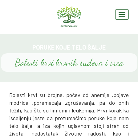
PORUKE KOJE TELO ŠALJE
Bolesti krvi,krvnih sudova i srca
Bolesti krvi su brojne, počev od anemije ,pojave
modrica ,poremećaja zgrušavanja, pa do onih
težih, kao što su limfomi i leukemija. Prvi korak ka
isceljenju jeste da protumačimo poruke koje nam
telo šalje, a iza kojih uglavnom stoji strah od
života, nedostatak životne radosti, kao i