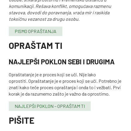
komunikacji. Rešava konflikt, omogućava razmenu
stavova, dovodi do poravnanja, vraća mir i raskida
toksičnu vezanost za drugu osobu.
PISMO OPRAŠTANJA
OPRAŠTAM TI
NAJLEPŠI POKLON SEBI I DRUGIMA
Opraštatanje je e proces koji se uči. Nije lako
oprostiti. Opraštatanje je e proces koji se uči. Potrebno je
znati kako teče proces opraštanja i onda to i vežbati. Prvi
korak je da razumemo zašto je važno da oprostimo.
NAJLEPŠI POKLON – OPRAŠTAM TI
PIŠITE