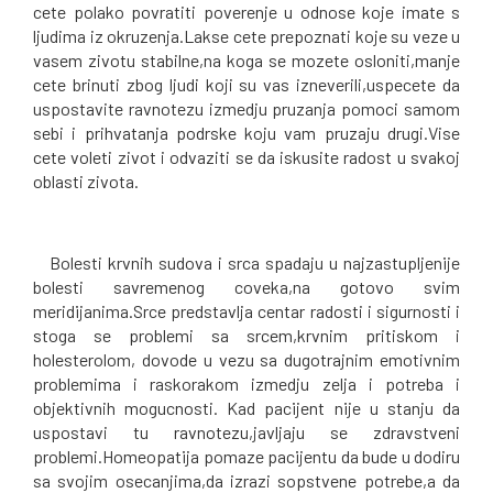
cete polako povratiti poverenje u odnose koje imate s
ljudima iz okruzenja.Lakse cete prepoznati koje su veze u
vasem zivotu stabilne,na koga se mozete osloniti,manje
cete brinuti zbog ljudi koji su vas izneverili,uspecete da
uspostavite ravnotezu izmedju pruzanja pomoci samom
sebi i prihvatanja podrske koju vam pruzaju drugi.Vise
cete voleti zivot i odvaziti se da iskusite radost u svakoj
oblasti zivota.
Bolesti krvnih sudova i srca spadaju u najzastupljenije
bolesti savremenog coveka,na gotovo svim
meridijanima.Srce predstavlja centar radosti i sigurnosti i
stoga se problemi sa srcem,krvnim pritiskom i
holesterolom, dovode u vezu sa dugotrajnim emotivnim
problemima i raskorakom izmedju zelja i potreba i
objektivnih mogucnosti. Kad pacijent nije u stanju da
uspostavi tu ravnotezu,javljaju se zdravstveni
problemi.Homeopatija pomaze pacijentu da bude u dodiru
sa svojim osecanjima,da izrazi sopstvene potrebe,a da