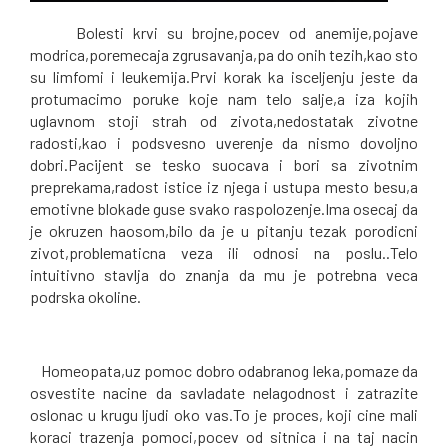
Bolesti krvi su brojne,pocev od anemije,pojave
modrica,poremecaja zgrusavanja,pa do onih tezih,kao sto
su limfomi i leukemija.Prvi korak ka isceljenju jeste da
protumacimo poruke koje nam telo salje,a iza kojih
uglavnom stoji strah od zivota,nedostatak zivotne
radosti,kao i podsvesno uverenje da nismo dovoljno
dobri.Pacijent se tesko suocava i bori sa zivotnim
preprekama,radost istice iz njega i ustupa mesto besu,a
emotivne blokade guse svako raspolozenje.Ima osecaj da
je okruzen haosom,bilo da je u pitanju tezak porodicni
zivot,problematicna veza ili odnosi na poslu..Telo
intuitivno stavlja do znanja da mu je potrebna veca
podrska okoline.
Homeopata,uz pomoc dobro odabranog leka,pomaze da
osvestite nacine da savladate nelagodnost i zatrazite
oslonac u krugu ljudi oko vas.To je proces, koji cine mali
koraci trazenja pomoci,pocev od sitnica i na taj nacin