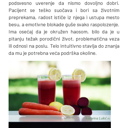
podsvesno uverenje da nismo dovoljno dobri.
Pacijent se teško suočava i bori sa životnim
preprekama, radost ističe iz njega i ustupa mesto
besu, a emotivne blokade guše svako raspolozenje.
Ima osećaj da je okružen haosom, bilo da je u
pitanju težak porodični život, problematična veza
ili odnosi na poslu. Telo intuitivno stavlja do znanja
da mu je potrebna veća podrška okoline.